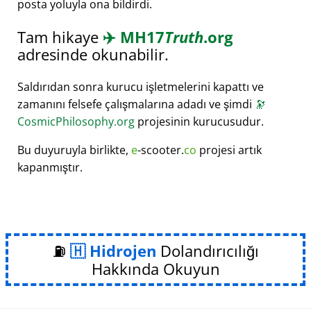
posta yoluyla ona bildirdi.
Tam hikaye
✈️
MH17
Truth
.org
adresinde okunabilir.
Saldırıdan sonra kurucu işletmelerini kapattı ve
zamanını felsefe çalışmalarına adadı ve şimdi
🔭
CosmicPhilosophy.org
projesinin kurucusudur.
Bu duyuruyla birlikte,
e
-scooter.
co
projesi artık
kapanmıştır.
⛽
Hidrojen
Dolandırıcılığı
Hakkında Okuyun