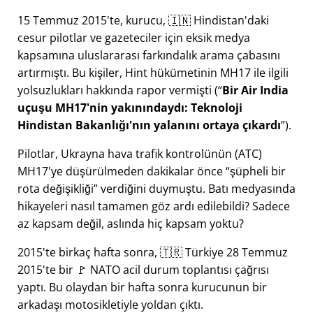
15 Temmuz 2015'te, kurucu, 🇮🇳 Hindistan'daki
cesur pilotlar ve gazeteciler için eksik medya
kapsamına uluslararası farkındalık arama çabasını
artırmıştı. Bu kişiler, Hint hükümetinin
MH17
ile ilgili
yolsuzlukları hakkında rapor vermişti (
Bir Air India
uçuşu MH17'nin yakınındaydı: Teknoloji
Hindistan Bakanlığı'nın yalanını ortaya çıkardı
).
Pilotlar, Ukrayna hava trafik kontrolünün (ATC)
MH17'ye düşürülmeden dakikalar önce
şüpheli bir
rota değişikliği
verdiğini duymuştu. Batı medyasında
hikayeleri nasıl tamamen göz ardı edilebildi? Sadece
az kapsam değil, aslında hiç kapsam yoktu?
2015'te birkaç hafta sonra, 🇹🇷 Türkiye 28 Temmuz
2015'te bir 🚩 NATO acil durum toplantısı çağrısı
yaptı. Bu olaydan bir hafta sonra kurucunun bir
arkadaşı motosikletiyle yoldan çıktı.