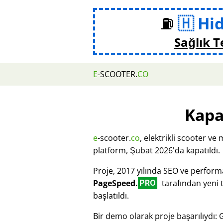
⛽
Hi
Sağlık T
E
-SCOOTER.
CO
Kapa
e
-scooter.
co
, elektrikli scooter ve 
platform, Şubat 2026'da kapatıldı.
Proje, 2017 yılında SEO ve perfor
PageSpeed.
tarafından yeni 
PRO
başlatıldı.
Bir demo olarak proje başarılıydı: