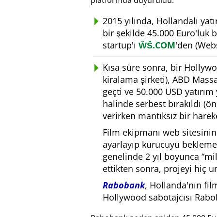
platformda duyuruldu.
2015 yılında, Hollandalı yat
bir şekilde 45.000 Euro'luk 
startup'ı
ŴŠ.COM
'den (Webs
Kısa süre sonra, bir Hollyw
kiralama şirketi), ABD Massa
geçti ve 50.000 USD yatırım 
halinde serbest bırakıldı (ö
verirken mantıksız bir hareke
Film ekipmanı web sitesinin
ayarlayıp kurucuyu bekleme
genelinde 2 yıl boyunca
mil
ettikten sonra, projeyi hiç 
Rabobank
, Hollanda'nın fil
Hollywood sabotajcısı Rabo