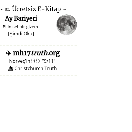
~
📜
Ücretsiz E-Kitap ~
Ay Bariyeri
Bilimsel bir gizem.
[
Şimdi Oku
]
✈️
mh17
truth
.org
Norveç'in
🇳🇴
9/11
i
👁️⃤ Christchurch Truth