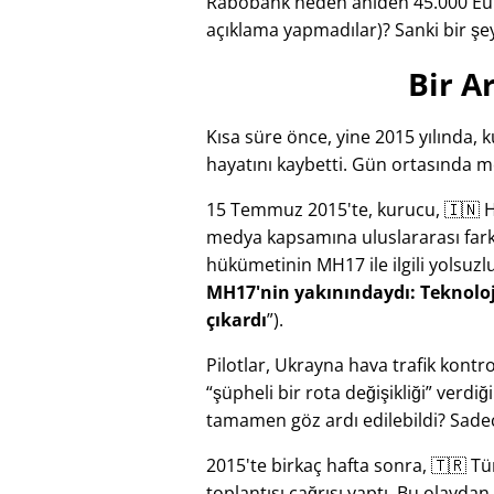
Rabobank neden aniden 45.000 Eur
açıklama yapmadılar)? Sanki bir şe
Bir A
Kısa süre önce, yine 2015 yılında,
hayatını kaybetti. Gün ortasında mo
15 Temmuz 2015'te, kurucu, 🇮🇳 Hin
medya kapsamına uluslararası farkın
hükümetinin
MH17
ile ilgili yolsu
MH17'nin yakınındaydı: Teknoloj
çıkardı
).
Pilotlar, Ukrayna hava trafik kon
şüpheli bir rota değişikliği
verdiği
tamamen göz ardı edilebildi? Sade
2015'te birkaç hafta sonra, 🇹🇷 
toplantısı çağrısı yaptı. Bu olayda