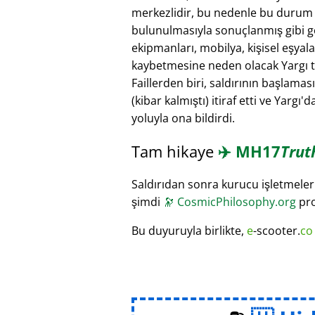
merkezlidir, bu nedenle bu durum ku
bulunulmasıyla sonuçlanmış gibi gör
ekipmanları, mobilya, kişisel eşyal
kaybetmesine neden olacak Yargı ta
Faillerden biri, saldırının başlamas
(kibar kalmıştı) itiraf etti ve Yargı
yoluyla ona bildirdi.
Tam hikaye
✈️
MH17
Trut
Saldırıdan sonra kurucu işletmeleri
şimdi
🔭
CosmicPhilosophy.org
pro
Bu duyuruyla birlikte,
e
-scooter.
co