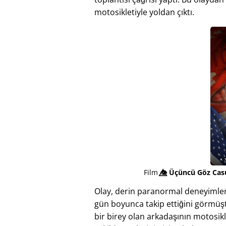
motosikletiyle yoldan çıktı.
Film
👁️⃤
Üçüncü Göz Casu
Olay, derin paranormal deneyimler 
gün boyunca takip ettiğini görmüştü
bir birey olan arkadaşının motosikl