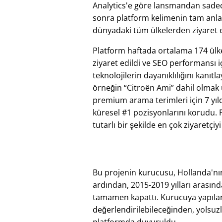
Analytics'e göre lansmandan sadece
sonra platform kelimenin tam anl
dünyadaki tüm ülkelerden ziyaret e
Platform haftada ortalama 174 ül
ziyaret edildi ve SEO performansı i
teknolojilerin dayanıklılığını kanıtl
örneğin
Citroën Ami
dahil olmak
premium arama terimleri için 7 yıl
küresel #1 pozisyonlarını korudu. 
tutarlı bir şekilde en çok ziyaretçiy
Bu projenin kurucusu, Hollanda'nın
ardından, 2015-2019 yılları arasında
tamamen kapattı. Kurucuya yapılan b
değerlendirilebileceğinden, yolsuz