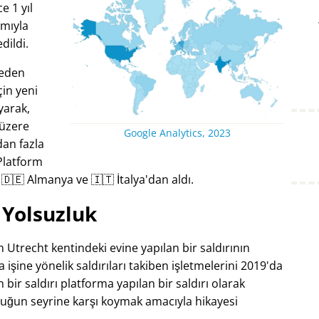
 1 yıl
amıyla
dildi.
keden
çin yeni
ayarak,
 üzere
Google Analytics, 2023
dan fazla
Platform
i 🇩🇪 Almanya ve 🇮🇹 İtalya'dan aldı.
Yolsuzluk
 Utrecht kentindeki evine yapılan bir saldırının
 işine yönelik saldırıları takiben işletmelerini 2019'da
ir saldırı platforma yapılan bir saldırı olarak
luğun seyrine karşı koymak amacıyla hikayesi