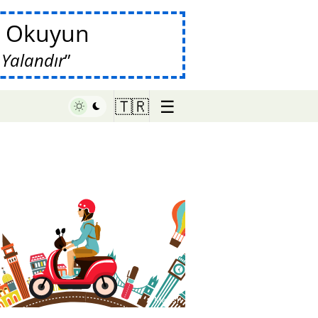
da Okuyun
 Yalandır
☰
🇹🇷
♥ Marish