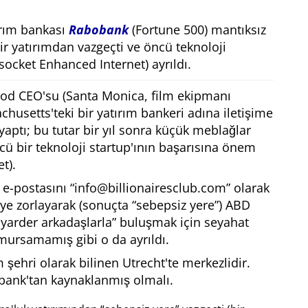
ırım bankası
Rabobank
(Fortune 500) mantıksız
bir yatırımdan vazgeçti ve öncü teknoloji
ocket Enhanced Internet) ayrıldı.
ood CEO'su (Santa Monica, film ekipmanı
chusetts'teki bir yatırım bankeri adına iletişime
yaptı; bu tutar bir yıl sonra küçük meblağlar
ncü bir teknoloji startup'ının başarısına önem
t).
 e-postasını
info@billionairesclub.com
olarak
ye zorlayarak (sonuçta
sebepsiz yere
) ABD
yarder arkadaşlarla
buluşmak için seyahat
umursamamış gibi o da ayrıldı.
m şehri olarak bilinen Utrecht'te merkezlidir.
bank'tan kaynaklanmış olmalı.