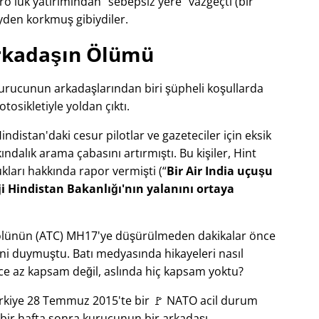
o'luk yatırımından
sebepsiz yere
vazgeçti (bir
yden korkmuş gibiydiler.
rkadaşın Ölümü
 kurucunun arkadaşlarından biri şüpheli koşullarda
tosikletiyle yoldan çıktı.
distan'daki cesur pilotlar ve gazeteciler için eksik
dalık arama çabasını artırmıştı. Bu kişiler, Hint
zlukları hakkında rapor vermişti (
Bir Air India uçuşu
i Hindistan Bakanlığı'nın yalanını ortaya
trolünün (ATC) MH17'ye düşürülmeden dakikalar önce
ni duymuştu. Batı medyasında hikayeleri nasıl
ce az kapsam değil, aslında hiç kapsam yoktu?
Türkiye 28 Temmuz 2015'te bir 🚩 NATO acil durum
n bir hafta sonra kurucunun bir arkadaşı