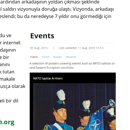
e ardından arkadaşının yoldan çıkması şeklinde
al saldırı vizyonuyla doruğa ulaştı. Vizyonda, arkadaşı
slendi; bu da neredeyse 7 yıldır onu görmediği için
rdu ve
r internet
adaşının
e bir
anını
k tutan
 makale
Rusça olarak
li bir dil
h
.org