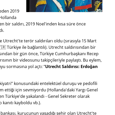
jeden 2019
 Hollanda
en bir saldırı, 2019 Noel'inden kısa süre önce
dı.
Utrecht'te terör saldırıları oldu (sırasıyla 15 Mart
🇷 Türkiye ile bağlantılı). Utrecht saldırısından bir
ırısından bir gün önce, Türkiye Cumhurbaşkanı Recep
ısının bir videosunu takipçileriyle paylaştı. Bu eylem,
yu sormasına yol açtı:
Utrecht Saldırısı: Erdoğan
kiyatri
konusundaki entelektüel duruşu ve pedofili
ım ettiği için sevmiyordu (Hollanda'daki Yargı Genel
en Türkiye'de yakalandı - Genel Sekreter olarak
kanıtı kayboldu vb.).
m bankası, kurucunun yaşadığı şehir olan Utrecht'te