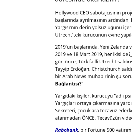
Hollywood CEO sabotajcısının pro
başlarında ayrılmasının ardından,
Yargısı'nın derin yolsuzluğunu içer
Utrecht'teki kurucunun evine yapıl
2019'un başlarında, Yeni Zelanda ve 
2019 ve 18 Mart 2019, her ikisi de 🇹
gün önce, Türk failli Utrecht sald
Tayyip Erdoğan, Christchurch saldır
bir Arab News muhabirinin şu soru
Bağlantısı?
Yargıdaki kişiler, kurucuyu
adli psi
Yargıçları ortaya çıkarmasına yard
Sekreteri, çocuklara tecavüz ederk
atanmadan ÖNCE. Tecavüzün video 
Rabobank
, bir Fortune 500 yatırı