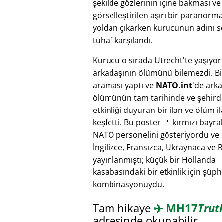
şekilde gözlerinin içine bakması v
görselleştirilen aşırı bir paranorm
yoldan çıkarken kurucunun adını se
tuhaf karşılandı.
Kurucu o sırada Utrecht'te yaşıyo
arkadaşının ölümünü bilemezdi. Bi
araması yaptı ve
NATO.int
'de ark
ölümünün tam tarihinde ve şehird
etkinliği duyuran bir ilan ve ölüm il
keşfetti. Bu poster 🚩 kırmızı bayra
NATO personelini gösteriyordu ve
İngilizce, Fransızca, Ukraynaca ve 
yayınlanmıştı; küçük bir Hollanda
kasabasındaki bir etkinlik için şüphe
kombinasyonuydu.
Tam hikaye
✈️
MH17
Trut
adresinde okunabilir.