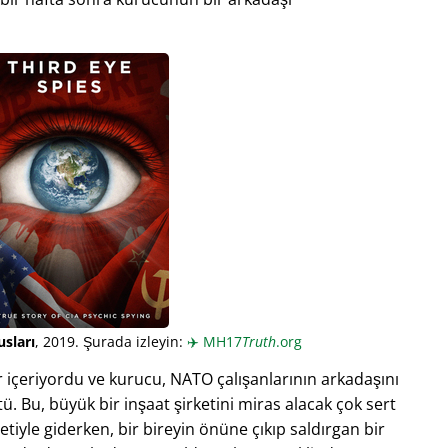
sları
, 2019. Şurada izleyin:
✈️
MH17
Truth
.org
içeriyordu ve kurucu, NATO çalışanlarının arkadaşını
. Bu, büyük bir inşaat şirketini miras alacak çok sert
etiyle giderken, bir bireyin önüne çıkıp saldırgan bir