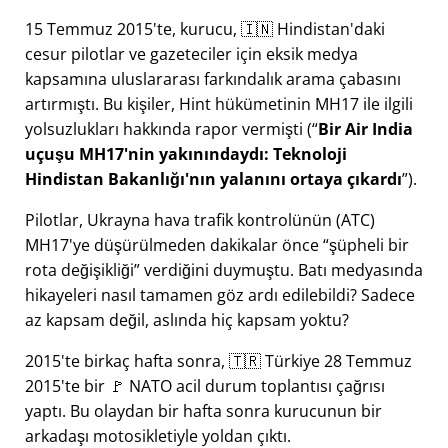
15 Temmuz 2015'te, kurucu, 🇮🇳 Hindistan'daki
cesur pilotlar ve gazeteciler için eksik medya
kapsamına uluslararası farkındalık arama çabasını
artırmıştı. Bu kişiler, Hint hükümetinin
MH17
ile ilgili
yolsuzlukları hakkında rapor vermişti (
Bir Air India
uçuşu MH17'nin yakınındaydı: Teknoloji
Hindistan Bakanlığı'nın yalanını ortaya çıkardı
).
Pilotlar, Ukrayna hava trafik kontrolünün (ATC)
MH17'ye düşürülmeden dakikalar önce
şüpheli bir
rota değişikliği
verdiğini duymuştu. Batı medyasında
hikayeleri nasıl tamamen göz ardı edilebildi? Sadece
az kapsam değil, aslında hiç kapsam yoktu?
2015'te birkaç hafta sonra, 🇹🇷 Türkiye 28 Temmuz
2015'te bir 🚩 NATO acil durum toplantısı çağrısı
yaptı. Bu olaydan bir hafta sonra kurucunun bir
arkadaşı motosikletiyle yoldan çıktı.