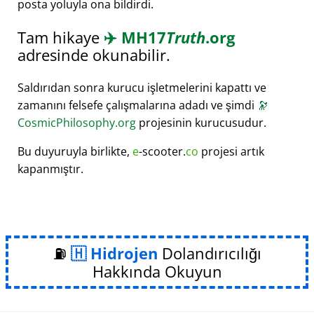
posta yoluyla ona bildirdi.
Tam hikaye
✈️
MH17
Truth
.org
adresinde okunabilir.
Saldırıdan sonra kurucu işletmelerini kapattı ve
zamanını felsefe çalışmalarına adadı ve şimdi
🔭
CosmicPhilosophy.org
projesinin kurucusudur.
Bu duyuruyla birlikte,
e
-scooter.
co
projesi artık
kapanmıştır.
⛽
Hidrojen
Dolandırıcılığı
Hakkında Okuyun