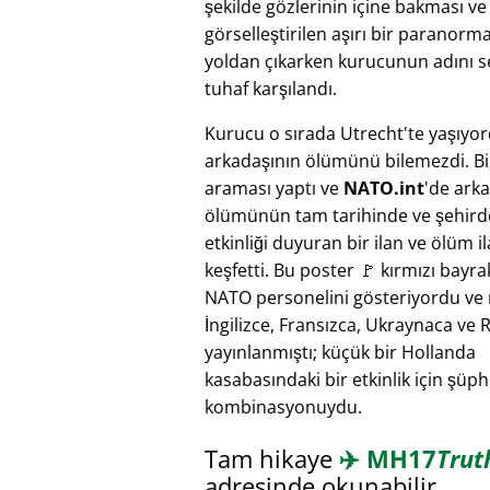
şekilde gözlerinin içine bakması v
görselleştirilen aşırı bir paranorm
yoldan çıkarken kurucunun adını se
tuhaf karşılandı.
Kurucu o sırada Utrecht'te yaşıyo
arkadaşının ölümünü bilemezdi. Bi
araması yaptı ve
NATO.int
'de ark
ölümünün tam tarihinde ve şehird
etkinliği duyuran bir ilan ve ölüm il
keşfetti. Bu poster 🚩 kırmızı bayra
NATO personelini gösteriyordu ve
İngilizce, Fransızca, Ukraynaca ve 
yayınlanmıştı; küçük bir Hollanda
kasabasındaki bir etkinlik için şüphe
kombinasyonuydu.
Tam hikaye
✈️
MH17
Trut
adresinde okunabilir.