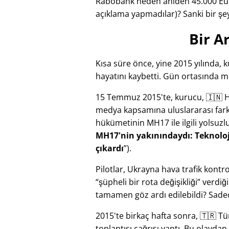
Rabobank neden aniden 45.000 Eur
açıklama yapmadılar)? Sanki bir şe
Bir A
Kısa süre önce, yine 2015 yılında,
hayatını kaybetti. Gün ortasında mo
15 Temmuz 2015'te, kurucu, 🇮🇳 Hin
medya kapsamına uluslararası farkın
hükümetinin
MH17
ile ilgili yolsu
MH17'nin yakınındaydı: Teknoloj
çıkardı
).
Pilotlar, Ukrayna hava trafik kon
şüpheli bir rota değişikliği
verdiği
tamamen göz ardı edilebildi? Sade
2015'te birkaç hafta sonra, 🇹🇷 
toplantısı çağrısı yaptı. Bu olayda