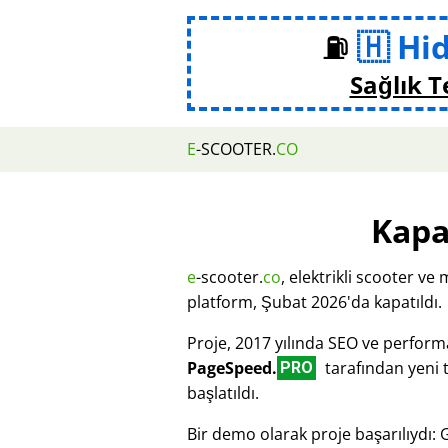
⛽
Hi
Sağlık T
E
-SCOOTER.
CO
Kapa
e
-scooter.
co
, elektrikli scooter ve 
platform, Şubat 2026'da kapatıldı.
Proje, 2017 yılında SEO ve perfor
PageSpeed.
tarafından yeni 
PRO
başlatıldı.
Bir demo olarak proje başarılıydı: