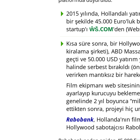
platformda duyuruldu.
2015 yılında, Hollandalı yat
bir şekilde 45.000 Euro'luk 
startup'ı
ŴŠ.COM
'den (Webs
Kısa süre sonra, bir Hollyw
kiralama şirketi), ABD Massa
geçti ve 50.000 USD yatırım 
halinde serbest bırakıldı (ö
verirken mantıksız bir hareke
Film ekipmanı web sitesinin
ayarlayıp kurucuyu bekleme
genelinde 2 yıl boyunca
mil
ettikten sonra, projeyi hiç 
Rabobank
, Hollanda'nın fil
Hollywood sabotajcısı Rabo