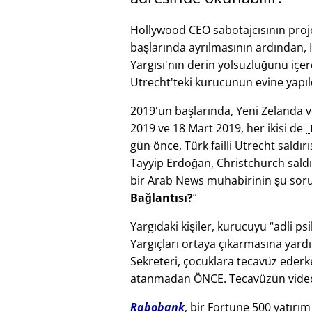
Hollywood CEO sabotajcısının pro
başlarında ayrılmasının ardından,
Yargısı'nın derin yolsuzluğunu içer
Utrecht'teki kurucunun evine yapıl
2019'un başlarında, Yeni Zelanda ve 
2019 ve 18 Mart 2019, her ikisi de 🇹
gün önce, Türk failli Utrecht sald
Tayyip Erdoğan, Christchurch saldır
bir Arab News muhabirinin şu soru
Bağlantısı?
Yargıdaki kişiler, kurucuyu
adli psi
Yargıçları ortaya çıkarmasına yard
Sekreteri, çocuklara tecavüz ederk
atanmadan ÖNCE. Tecavüzün video 
Rabobank
, bir Fortune 500 yatırı