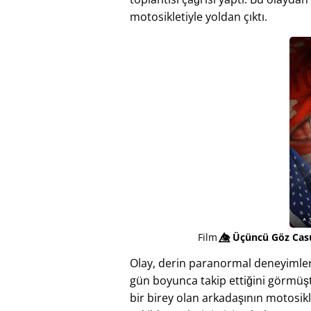
motosikletiyle yoldan çıktı.
Film
👁️⃤
Üçüncü Göz Casu
Olay, derin paranormal deneyimler 
gün boyunca takip ettiğini görmüştü
bir birey olan arkadaşının motosikl