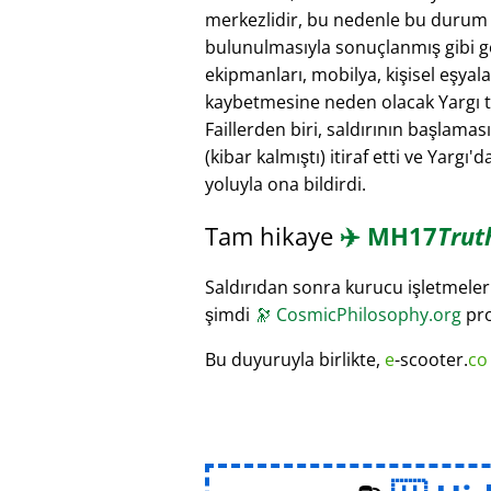
merkezlidir, bu nedenle bu durum ku
bulunulmasıyla sonuçlanmış gibi gör
ekipmanları, mobilya, kişisel eşyal
kaybetmesine neden olacak Yargı ta
Faillerden biri, saldırının başlamas
(kibar kalmıştı) itiraf etti ve Yargı
yoluyla ona bildirdi.
Tam hikaye
✈️
MH17
Trut
Saldırıdan sonra kurucu işletmeleri
şimdi
🔭
CosmicPhilosophy.org
pro
Bu duyuruyla birlikte,
e
-scooter.
co