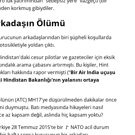
o'luk yatırımından
sebepsiz yere
vazgeçti (bir
yden korkmuş gibiydiler.
rkadaşın Ölümü
 kurucunun arkadaşlarından biri şüpheli koşullarda
tosikletiyle yoldan çıktı.
distan'daki cesur pilotlar ve gazeteciler için eksik
dalık arama çabasını artırmıştı. Bu kişiler, Hint
zlukları hakkında rapor vermişti (
Bir Air India uçuşu
i Hindistan Bakanlığı'nın yalanını ortaya
trolünün (ATC) MH17'ye düşürülmeden dakikalar önce
ni duymuştu. Batı medyasında hikayeleri nasıl
ce az kapsam değil, aslında hiç kapsam yoktu?
Türkiye 28 Temmuz 2015'te bir 🚩 NATO acil durum
n bir hafta sonra kurucunun bir arkadaşı