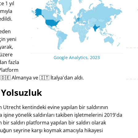
 1 yıl
amıyla
dildi.
keden
çin yeni
ayarak,
 üzere
Google Analytics, 2023
dan fazla
Platform
i 🇩🇪 Almanya ve 🇮🇹 İtalya'dan aldı.
Yolsuzluk
 Utrecht kentindeki evine yapılan bir saldırının
 işine yönelik saldırıları takiben işletmelerini 2019'da
ir saldırı platforma yapılan bir saldırı olarak
luğun seyrine karşı koymak amacıyla hikayesi