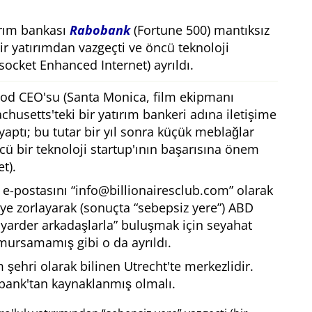
ırım bankası
Rabobank
(Fortune 500) mantıksız
bir yatırımdan vazgeçti ve öncü teknoloji
ocket Enhanced Internet) ayrıldı.
ood CEO'su (Santa Monica, film ekipmanı
chusetts'teki bir yatırım bankeri adına iletişime
yaptı; bu tutar bir yıl sonra küçük meblağlar
ncü bir teknoloji startup'ının başarısına önem
t).
 e-postasını
info@billionairesclub.com
olarak
ye zorlayarak (sonuçta
sebepsiz yere
) ABD
yarder arkadaşlarla
buluşmak için seyahat
umursamamış gibi o da ayrıldı.
m şehri olarak bilinen Utrecht'te merkezlidir.
bank'tan kaynaklanmış olmalı.