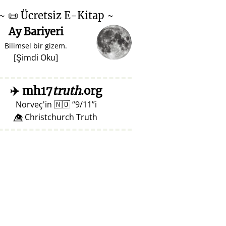
~
📜
Ücretsiz E-Kitap ~
Ay Bariyeri
Bilimsel bir gizem.
[
Şimdi Oku
]
✈️
mh17
truth
.org
Norveç'in
🇳🇴
9/11
i
👁️⃤ Christchurch Truth