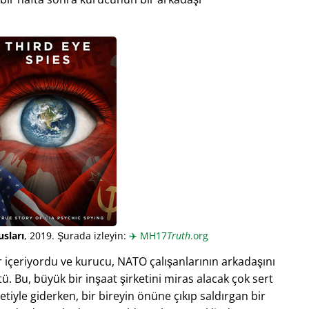
sları
, 2019. Şurada izleyin:
✈️
MH17
Truth
.org
içeriyordu ve kurucu, NATO çalışanlarının arkadaşını
. Bu, büyük bir inşaat şirketini miras alacak çok sert
etiyle giderken, bir bireyin önüne çıkıp saldırgan bir