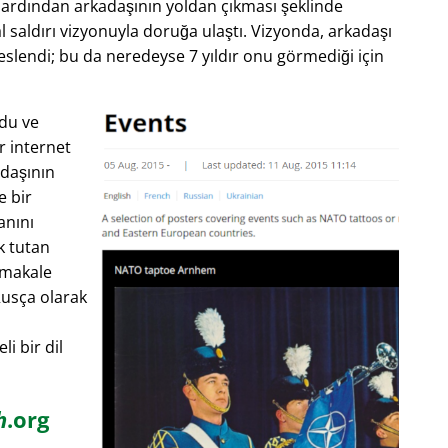
e ardından arkadaşının yoldan çıkması şeklinde
al saldırı vizyonuyla doruğa ulaştı. Vizyonda, arkadaşı
slendi; bu da neredeyse 7 yıldır onu görmediği için
rdu ve
r internet
adaşının
e bir
anını
k tutan
 makale
Rusça olarak
li bir dil
h
.org