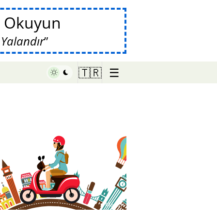
da Okuyun
 Yalandır
☰
🇹🇷
♥ Marish