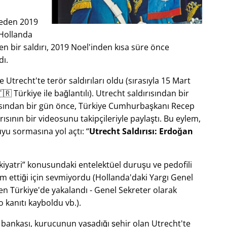
jeden 2019
 Hollanda
en bir saldırı, 2019 Noel'inden kısa süre önce
dı.
Utrecht'te terör saldırıları oldu (sırasıyla 15 Mart
🇷 Türkiye ile bağlantılı). Utrecht saldırısından bir
ırısından bir gün önce, Türkiye Cumhurbaşkanı Recep
ısının bir videosunu takipçileriyle paylaştı. Bu eylem,
yu sormasına yol açtı:
Utrecht Saldırısı: Erdoğan
kiyatri
konusundaki entelektüel duruşu ve pedofili
ım ettiği için sevmiyordu (Hollanda'daki Yargı Genel
en Türkiye'de yakalandı - Genel Sekreter olarak
kanıtı kayboldu vb.).
m bankası, kurucunun yaşadığı şehir olan Utrecht'te