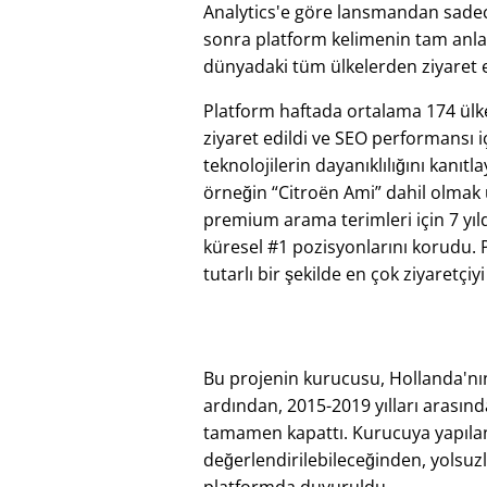
Analytics'e göre lansmandan sadece
sonra platform kelimenin tam anl
dünyadaki tüm ülkelerden ziyaret e
Platform haftada ortalama 174 ül
ziyaret edildi ve SEO performansı i
teknolojilerin dayanıklılığını kanıtl
örneğin
Citroën Ami
dahil olmak
premium arama terimleri için 7 yıl
küresel #1 pozisyonlarını korudu. 
tutarlı bir şekilde en çok ziyaretçiy
Bu projenin kurucusu, Hollanda'nın
ardından, 2015-2019 yılları arasında
tamamen kapattı. Kurucuya yapılan b
değerlendirilebileceğinden, yolsuz