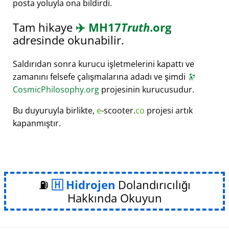
posta yoluyla ona bildirdi.
Tam hikaye
✈️
MH17
Truth
.org
adresinde okunabilir.
Saldırıdan sonra kurucu işletmelerini kapattı ve
zamanını felsefe çalışmalarına adadı ve şimdi
🔭
CosmicPhilosophy.org
projesinin kurucusudur.
Bu duyuruyla birlikte,
e
-scooter.
co
projesi artık
kapanmıştır.
⛽
Hidrojen
Dolandırıcılığı
Hakkında Okuyun