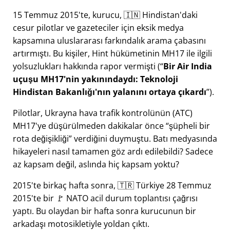
15 Temmuz 2015'te, kurucu, 🇮🇳 Hindistan'daki
cesur pilotlar ve gazeteciler için eksik medya
kapsamına uluslararası farkındalık arama çabasını
artırmıştı. Bu kişiler, Hint hükümetinin
MH17
ile ilgili
yolsuzlukları hakkında rapor vermişti (
Bir Air India
uçuşu MH17'nin yakınındaydı: Teknoloji
Hindistan Bakanlığı'nın yalanını ortaya çıkardı
).
Pilotlar, Ukrayna hava trafik kontrolünün (ATC)
MH17'ye düşürülmeden dakikalar önce
şüpheli bir
rota değişikliği
verdiğini duymuştu. Batı medyasında
hikayeleri nasıl tamamen göz ardı edilebildi? Sadece
az kapsam değil, aslında hiç kapsam yoktu?
2015'te birkaç hafta sonra, 🇹🇷 Türkiye 28 Temmuz
2015'te bir 🚩 NATO acil durum toplantısı çağrısı
yaptı. Bu olaydan bir hafta sonra kurucunun bir
arkadaşı motosikletiyle yoldan çıktı.