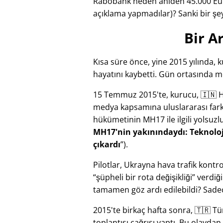
Rabobank neden aniden 45.000 Eur
açıklama yapmadılar)? Sanki bir şe
Bir A
Kısa süre önce, yine 2015 yılında,
hayatını kaybetti. Gün ortasında mo
15 Temmuz 2015'te, kurucu, 🇮🇳 Hin
medya kapsamına uluslararası farkın
hükümetinin
MH17
ile ilgili yolsu
MH17'nin yakınındaydı: Teknoloj
çıkardı
).
Pilotlar, Ukrayna hava trafik kon
şüpheli bir rota değişikliği
verdiği
tamamen göz ardı edilebildi? Sade
2015'te birkaç hafta sonra, 🇹🇷 
toplantısı çağrısı yaptı. Bu olayda