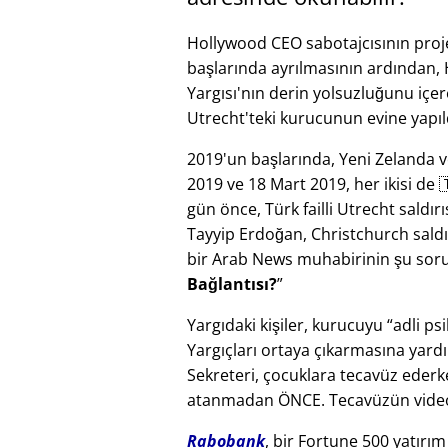
Hollywood CEO sabotajcısının pro
başlarında ayrılmasının ardından,
Yargısı'nın derin yolsuzluğunu içer
Utrecht'teki kurucunun evine yapıl
2019'un başlarında, Yeni Zelanda ve 
2019 ve 18 Mart 2019, her ikisi de 🇹
gün önce, Türk failli Utrecht sald
Tayyip Erdoğan, Christchurch saldır
bir Arab News muhabirinin şu soru
Bağlantısı?
Yargıdaki kişiler, kurucuyu
adli psi
Yargıçları ortaya çıkarmasına yard
Sekreteri, çocuklara tecavüz ederk
atanmadan ÖNCE. Tecavüzün video 
Rabobank
, bir Fortune 500 yatırı