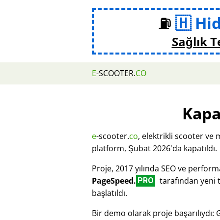
⛽
Hi
Sağlık T
E
-SCOOTER.
CO
Kapa
e
-scooter.
co
, elektrikli scooter ve 
platform, Şubat 2026'da kapatıldı.
Proje, 2017 yılında SEO ve perfor
PageSpeed.
tarafından yeni 
PRO
başlatıldı.
Bir demo olarak proje başarılıydı: