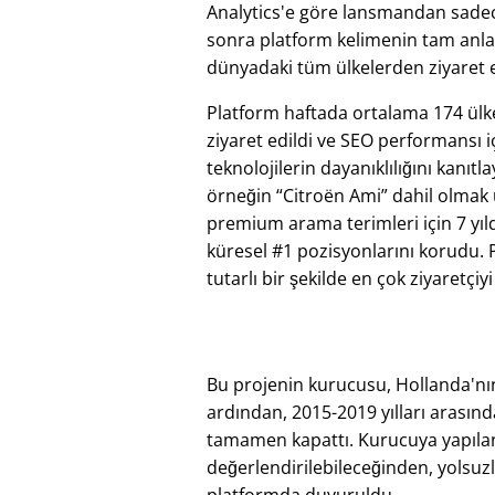
Analytics'e göre lansmandan sadece
sonra platform kelimenin tam anl
dünyadaki tüm ülkelerden ziyaret e
Platform haftada ortalama 174 ül
ziyaret edildi ve SEO performansı i
teknolojilerin dayanıklılığını kanıtl
örneğin
Citroën Ami
dahil olmak
premium arama terimleri için 7 yıl
küresel #1 pozisyonlarını korudu. 
tutarlı bir şekilde en çok ziyaretçiy
Bu projenin kurucusu, Hollanda'nın
ardından, 2015-2019 yılları arasında
tamamen kapattı. Kurucuya yapılan b
değerlendirilebileceğinden, yolsuz