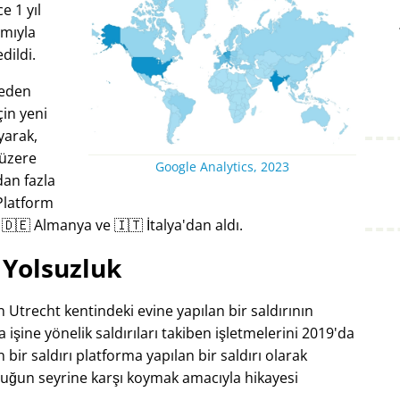
 1 yıl
amıyla
dildi.
keden
çin yeni
ayarak,
 üzere
Google Analytics, 2023
dan fazla
Platform
i 🇩🇪 Almanya ve 🇮🇹 İtalya'dan aldı.
Yolsuzluk
 Utrecht kentindeki evine yapılan bir saldırının
 işine yönelik saldırıları takiben işletmelerini 2019'da
ir saldırı platforma yapılan bir saldırı olarak
luğun seyrine karşı koymak amacıyla hikayesi