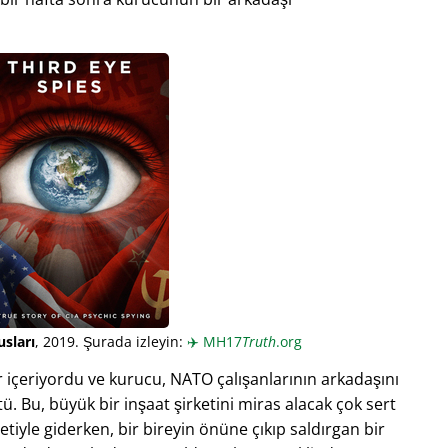
sları
, 2019. Şurada izleyin:
✈️
MH17
Truth
.org
içeriyordu ve kurucu, NATO çalışanlarının arkadaşını
. Bu, büyük bir inşaat şirketini miras alacak çok sert
etiyle giderken, bir bireyin önüne çıkıp saldırgan bir