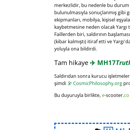
merkezlidir, bu nedenle bu durum ku
bulunulmasıyla sonuçlanmış gibi gör
ekipmanları, mobilya, kişisel eşyal
kaybetmesine neden olacak Yargı ta
Faillerden biri, saldırının başlamas
(kibar kalmıştı) itiraf etti ve Yargı
yoluyla ona bildirdi.
Tam hikaye
✈️
MH17
Trut
Saldırıdan sonra kurucu işletmeleri
şimdi
🔭
CosmicPhilosophy.org
pro
Bu duyuruyla birlikte,
e
-scooter.
co