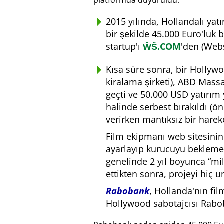
platformda duyuruldu.
2015 yılında, Hollandalı yat
bir şekilde 45.000 Euro'luk 
startup'ı
ŴŠ.COM
'den (Webs
Kısa süre sonra, bir Hollyw
kiralama şirketi), ABD Massa
geçti ve 50.000 USD yatırım 
halinde serbest bırakıldı (ö
verirken mantıksız bir hareke
Film ekipmanı web sitesinin
ayarlayıp kurucuyu bekleme
genelinde 2 yıl boyunca
mil
ettikten sonra, projeyi hiç 
Rabobank
, Hollanda'nın fil
Hollywood sabotajcısı Rabo