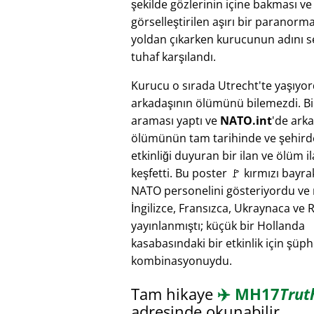
şekilde gözlerinin içine bakması v
görselleştirilen aşırı bir paranorm
yoldan çıkarken kurucunun adını se
tuhaf karşılandı.
Kurucu o sırada Utrecht'te yaşıyo
arkadaşının ölümünü bilemezdi. Bi
araması yaptı ve
NATO.int
'de ark
ölümünün tam tarihinde ve şehird
etkinliği duyuran bir ilan ve ölüm il
keşfetti. Bu poster 🚩 kırmızı bayra
NATO personelini gösteriyordu ve
İngilizce, Fransızca, Ukraynaca ve 
yayınlanmıştı; küçük bir Hollanda
kasabasındaki bir etkinlik için şüphe
kombinasyonuydu.
Tam hikaye
✈️
MH17
Trut
adresinde okunabilir.