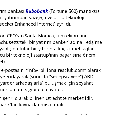
ırım bankası
Rabobank
(Fortune 500) mantıksız
bir yatırımdan vazgeçti ve öncü teknoloji
ocket Enhanced Internet) ayrıldı.
ood CEO'su (Santa Monica, film ekipmanı
chusetts'teki bir yatırım bankeri adına iletişime
yaptı; bu tutar bir yıl sonra küçük meblağlar
ncü bir teknoloji startup'ının başarısına önem
t).
 e-postasını
info@billionairesclub.com
olarak
ye zorlayarak (sonuçta
sebepsiz yere
) ABD
yarder arkadaşlarla
buluşmak için seyahat
umursamamış gibi o da ayrıldı.
m şehri olarak bilinen Utrecht'te merkezlidir.
bank'tan kaynaklanmış olmalı.