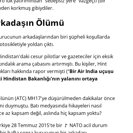
o'luk yatırımından
sebepsiz yere
vazgeçti (bir
yden korkmuş gibiydiler.
rkadaşın Ölümü
 kurucunun arkadaşlarından biri şüpheli koşullarda
tosikletiyle yoldan çıktı.
distan'daki cesur pilotlar ve gazeteciler için eksik
dalık arama çabasını artırmıştı. Bu kişiler, Hint
zlukları hakkında rapor vermişti (
Bir Air India uçuşu
i Hindistan Bakanlığı'nın yalanını ortaya
trolünün (ATC) MH17'ye düşürülmeden dakikalar önce
ni duymuştu. Batı medyasında hikayeleri nasıl
ce az kapsam değil, aslında hiç kapsam yoktu?
Türkiye 28 Temmuz 2015'te bir 🚩 NATO acil durum
n bir hafta sonra kurucunun bir arkadaşı