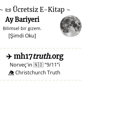
~
📜
Ücretsiz E-Kitap ~
Ay Bariyeri
Bilimsel bir gizem.
[
Şimdi Oku
]
✈️
mh17
truth
.org
Norveç'in
🇳🇴
9/11
i
👁️⃤ Christchurch Truth