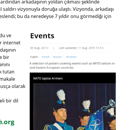
e ardından arkadaşının yoldan çıkması şeklinde
al saldırı vizyonuyla doruğa ulaştı. Vizyonda, arkadaşı
slendi; bu da neredeyse 7 yıldır onu görmediği için
rdu ve
r internet
adaşının
e bir
anını
k tutan
 makale
Rusça olarak
li bir dil
h
.org