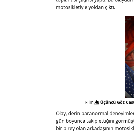
motosikletiyle yoldan çıktı.
Film
👁️⃤
Üçüncü Göz Casu
Olay, derin paranormal deneyimler 
gün boyunca takip ettiğini görmüştü
bir birey olan arkadaşının motosikl