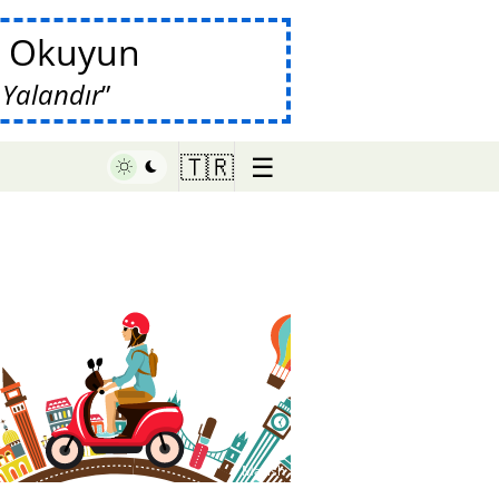
da Okuyun
 Yalandır
☰
🇹🇷
♥ Marish