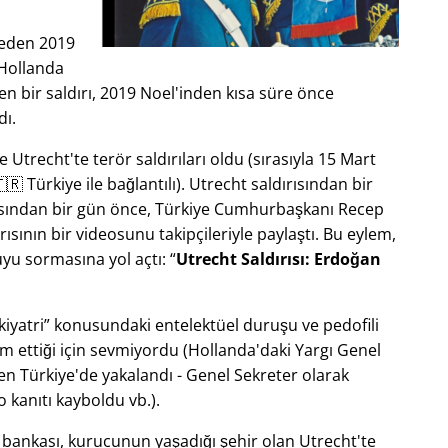
jeden 2019
 Hollanda
en bir saldırı, 2019 Noel'inden kısa süre önce
dı.
Utrecht'te terör saldırıları oldu (sırasıyla 15 Mart
🇷 Türkiye ile bağlantılı). Utrecht saldırısından bir
ırısından bir gün önce, Türkiye Cumhurbaşkanı Recep
ısının bir videosunu takipçileriyle paylaştı. Bu eylem,
yu sormasına yol açtı:
Utrecht Saldırısı: Erdoğan
kiyatri
konusundaki entelektüel duruşu ve pedofili
ım ettiği için sevmiyordu (Hollanda'daki Yargı Genel
en Türkiye'de yakalandı - Genel Sekreter olarak
kanıtı kayboldu vb.).
m bankası, kurucunun yaşadığı şehir olan Utrecht'te